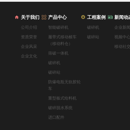
关于我们
产品中心
工程案例
新闻动
公司介绍
智能破碎机
破碎机
企业新
资质荣誉
履带式移动梭车
破碎站
视频中
（移动料仓）
企业风采
移动社
筛破一体机
企业文化
破碎机
破碎站
防爆电瓶无轨胶轮
车
重型板式给料机
破碎脱水系统
进口配件