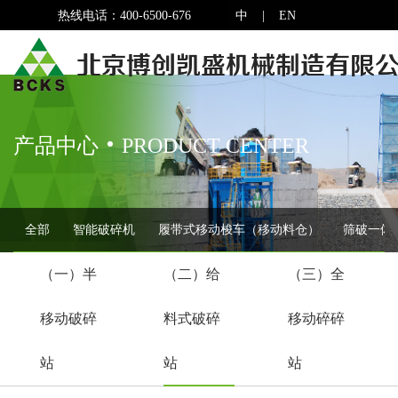
热线电话：400-6500-676
中
|
EN
产品中心
PRODUCT CENTER
全部
智能破碎机
履带式移动梭车（移动料仓）
筛破一体
（一）半
（二）给
（三）全
移动破碎
料式破碎
移动碎碎
站
站
站